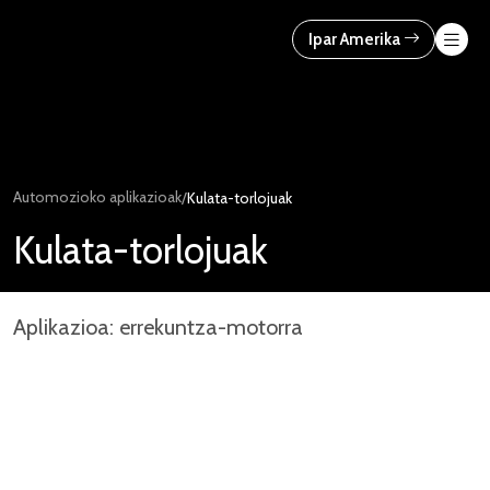
Skip
to
Ipar Amerika
content
Automozioko aplikazioak
/
Kulata-torlojuak
Kulata-torlojuak
Aplikazioa: errekuntza-motorra