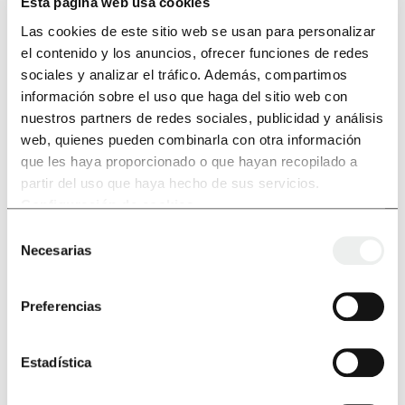
Esta página web usa cookies
Las cookies de este sitio web se usan para personalizar
el contenido y los anuncios, ofrecer funciones de redes
sociales y analizar el tráfico. Además, compartimos
Zirrindola duen buru zilindrikoa
información sobre el uso que haga del sitio web con
nuestros partners de redes sociales, publicidad y análisis
web, quienes pueden combinarla con otra información
que les haya proporcionado o que hayan recopilado a
partir del uso que haya hecho de sus servicios.
Configuración de cookies
.
Selección
Necesarias
de
consentimiento
Preferencias
Barne-aztarna duen buru zilindrikoa
Estadística