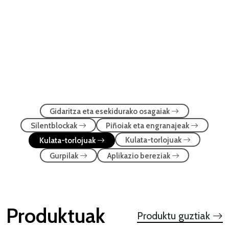
Gidaritza eta esekidurako osagaiak
Silentblockak
Piñoiak eta engranajeak
Kulata-torlojuak
Kulata-torlojuak
Gurpilak
Aplikazio bereziak
Produktuak
Produktu guztiak