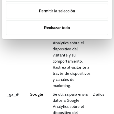
pueden ser utilizados
para crear pistas con
Permitir la selección
propósitos de
marketing.
Rechazar todo
_ga
Google
Se utiliza para enviar
2 años
datos a Google
Analytics sobre el
dispositivo del
visitante y su
comportamiento.
Rastrea al visitante a
través de dispositivos
y canales de
marketing.
_ga_#
Google
Se utiliza para enviar
2 años
datos a Google
Analytics sobre el
dispositivo del