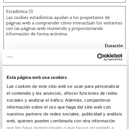
Estadística (1)
Las cookies estadísticas ayudan a los propietarios de
páginas web a comprender cómo interactúan los visitantes
con las páginas web reuniendo y proporcionando
información de forma anónima.
Duración
máxima
Nombre
Proveedor
Propósito
de
almacenam
_clsk
Microsoft
Registra datos
Sesión
Esta página web usa cookies
estadísticos del
Las cookies de este sitio web se usan para personalizar
comportamiento del
el contenido y los anuncios, ofrecer funciones de redes
visitante en la web.
sociales y analizar el tráfico. Además, compartimos
Esto se utiliza para
información sobre el uso que haga del sitio web con
análisis internos por
nuestros partners de redes sociales, publicidad y análisis
el operador de la
web, quienes pueden combinarla con otra información
web.
que les haya proporcionado o que hayan recopilado a