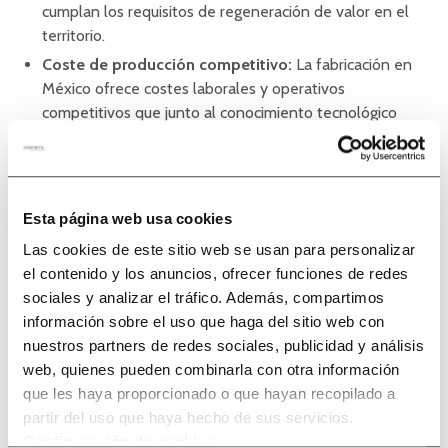
cumplan los requisitos de regeneración de valor en el
territorio.
Coste de producción competitivo:
La fabricación en
México ofrece costes laborales y operativos
competitivos que junto al conocimiento tecnológico
Europeo hacen un tándem muy interesante para
aquellos Tier 1 o Tier 2 de automoción con necesidades
globales.
Ubicación geográfica y eficiencia en la cadena de
Esta página web usa cookies
suministro:
la proximidad y presencia en el mercado
Las cookies de este sitio web se usan para personalizar
Norteamericano se convierte en una ventaja estratégica
el contenido y los anuncios, ofrecer funciones de redes
por reducir los tiempos de entrega y optimización
sociales y analizar el tráfico. Además, compartimos
logística respecto a las opciones Chinas o Europeas.
información sobre el uso que haga del sitio web con
Reduces el riesgo de obsoletos y las fluctuaciones del
nuestros partners de redes sociales, publicidad y análisis
coste de transporte marítimo.
web, quienes pueden combinarla con otra información
Tipo de Cambio:
la compra venta se realiza en Dólares
que les haya proporcionado o que hayan recopilado a
evitando así las fluctuaciones de las monedas locales y
partir del uso que haya hecho de sus servicios.
las variaciones de tipos cambiarios del Euro y el Yuan.
Configuración de cookies
.