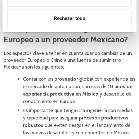
¿Cómo reducir los riesgos al cambiar
Rechazar todo
de un proveedor de origen Chino o
Europeo a un proveedor Mexicano?
Los aspectos clave a tener en cuenta cuando cambias de un
proveedor Europeo o Chino a una fuente de suministro
Mexicana son los siguientes:
Contar con un
proveedor global
con experiencia en
el mercado de automoción, con más de
10 años de
experiencia productiva en México
y desarrollo de
conocimiento en Europa.
Es importante que tenga una ingeniería con medios
y capacidad para asegurar
procesos productivos
robustos
que eviten riesgos en el lanzamiento de
los nuevos desarrollos y componentes en México.