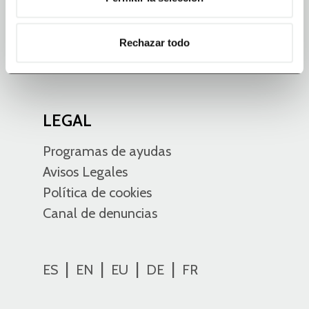
+34 943 762 543
México
Rechazar todo
Celaya - Guanajuato
+52 461 202 7800
LEGAL
Programas de ayudas
Avisos Legales
Política de cookies
Canal de denuncias
ES
EN
EU
DE
FR