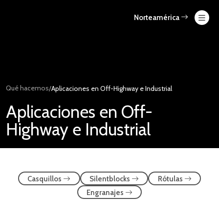
Skip
to
Norteamérica
content
Qué hacemos
/
Aplicaciones en Off-Highway e Industrial
Aplicaciones en Off-
Highway e Industrial
Casquillos
Silentblocks
Rótulas
Engranajes