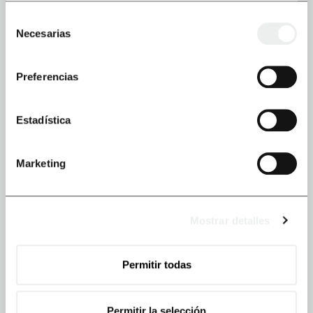
Selección
Necesarias
de
MENU
consentimiento
Preferencias
Somos Ecenarro
Experiencia de cliente
Estadística
Qué hacemos
Cómo lo hacemos
Marketing
Blog
Contacto
Mostrar detalles
SEDES
Permitir todas
España
Bergara - Guipuzcoa
Permitir la selección