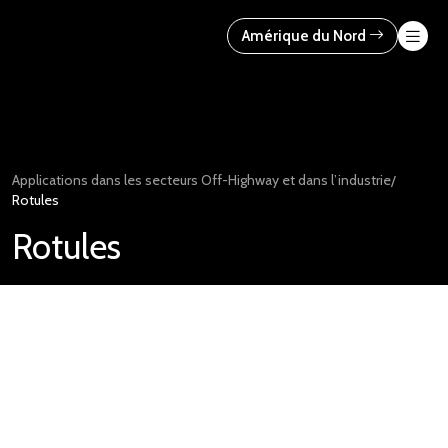
Skip
to
Amérique du Nord
content
Applications dans les secteurs Off-Highway et dans l’industrie
/
Rotules
Rotules