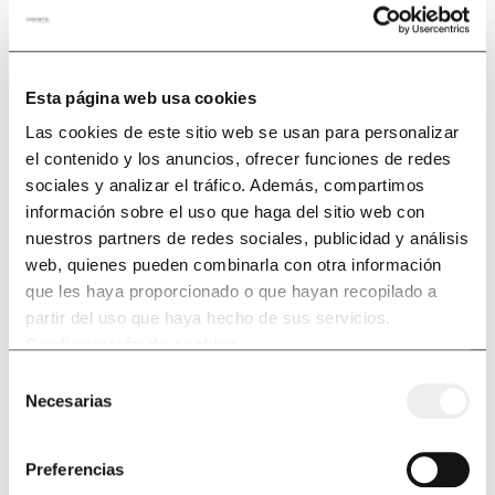
Esta página web usa cookies
Las cookies de este sitio web se usan para personalizar
el contenido y los anuncios, ofrecer funciones de redes
sociales y analizar el tráfico. Además, compartimos
información sobre el uso que haga del sitio web con
nuestros partners de redes sociales, publicidad y análisis
web, quienes pueden combinarla con otra información
*Ce site est protégé par reCAPTCHA et les
Conditions d'utilisation
de Google s’appliquent.
ainsi que la
Politique de confidentialité
J’ai lu et j’accepte la
Politique de confidentialité
que les haya proporcionado o que hayan recopilado a
partir del uso que haya hecho de sus servicios.
Configuración de cookies
.
Selección
Necesarias
de
consentimiento
Preferencias