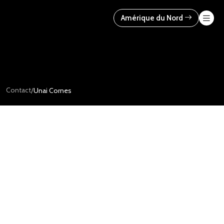
Skip
to
Amérique du Nord
content
Contact
/
Unai Cornes