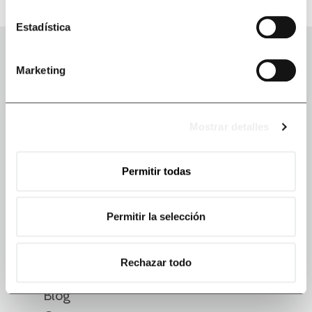
Estadística
Marketing
Mostrar detalles
MENU
Permitir todas
Accueil
Nous sommes Ecenarro
Permitir la selección
Expérience client
Que faisons-nous
Rechazar todo
Notre approche
Blog