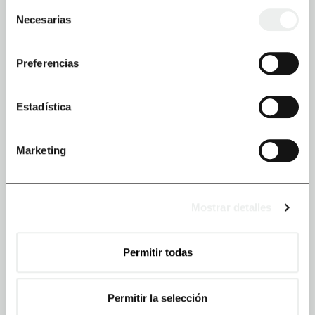
Selección
Necesarias
de
MENU
consentimiento
Somos Ecenarro
Preferencias
Experiencia de cliente
Qué hacemos
Estadística
Cómo lo hacemos
Blog
Marketing
Contacto
Mostrar detalles
SEDES
Permitir todas
España
Bergara - Guipuzcoa
Permitir la selección
+34 943 762 543