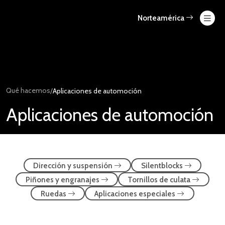
Skip
to
Norteamérica
content
Qué hacemos
/
Aplicaciones de automoción
Aplicaciones de automoción
Dirección y suspensión
Silentblocks
Piñones y engranajes
Tornillos de culata
Ruedas
Aplicaciones especiales